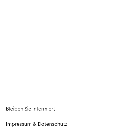
Münze bestellen
Zu allen Sondermünzen
Bleiben Sie informiert
Facebook
Instagram
TikTok
Youtube
LinkedIn
Impressum
&
Datenschutz